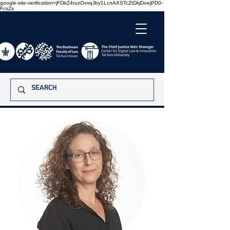
google-site-verification=jFDbZ4ruzOvvqJby1LcnAXSTcZtDkjDoejPD0-
FcsZs