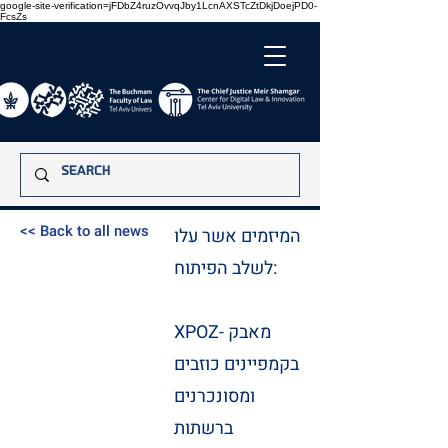
google-site-verification=jFDbZ4ruzOvvqJby1LcnAXSTcZtDkjDoejPD0-
FcsZs
<< Back to all news
המיזמים אשר עלו
לשלב הפיתוח:
XPOZ- מאבק
בקמפיינים כוזבים
ומסונכרנים
ברשתות