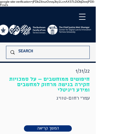
google-site-verification=jFDbZ4ruzOvvqJby1LcnAXSTcZtDkjDoejPD0-
FcsZs
1/31/22
חיפושים ממוחשבים – על סמכויות
חקירה בגישה מרחוק למחשבים
ומידע דיגיטלי
עמרי רחום-טוויג
המשך קריאה