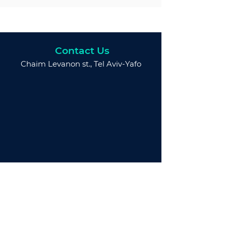
Contact Us
Chaim Levanon st., Tel Aviv-Yafo