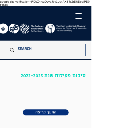
google-site-verification=jFDbZ4ruzOvvqJby1LcnAXSTcZtDkjDoejPD0-
FcsZs
2022-2023
סיכום פעילות שנת
המשך קריאה