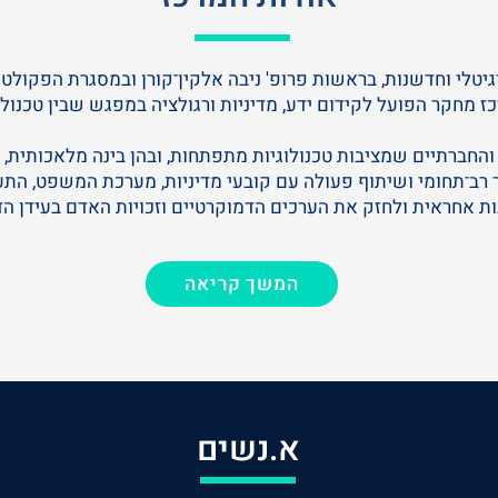
טלי וחדשנות, בראשות פרופ' ניבה אלקין־קורן ובמסגרת הפקולט
כז מחקר הפועל לקידום ידע, מדיניות ורגולציה במפגש שבין טכנול
חברתיים שמציבות טכנולוגיות מתפתחות, ובהן בינה מלאכותית, מי
ר רב־תחומי ושיתוף פעולה עם קובעי מדיניות, מערכת המשפט, הת
ת אחראית ולחזק את הערכים הדמוקרטיים וזכויות האדם בעידן הדי
המשך קריאה
א.נשים