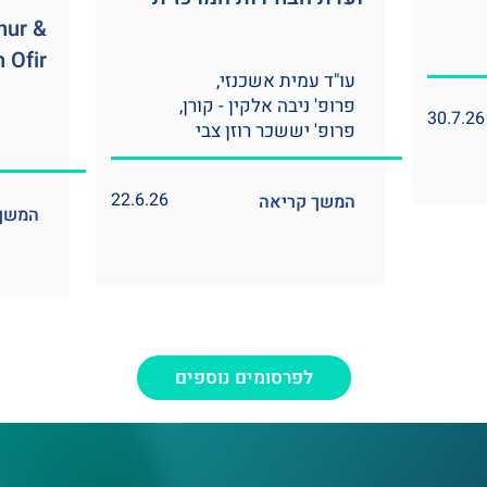
nur &
 Ofir
עו"ד עמית אשכנזי,
פרופ' ניבה אלקין - קורן,
30.7.26
פרופ' יששכר רוזן צבי
22.6.26
המשך קריאה
המשך 
לפרסומים נוספים