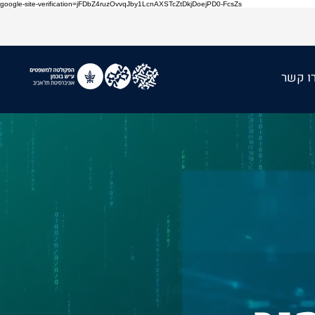
google-site-verification=jFDbZ4ruzOvvqJby1LcnAXSTcZtDkjDoejPD0-FcsZs
ו קשר