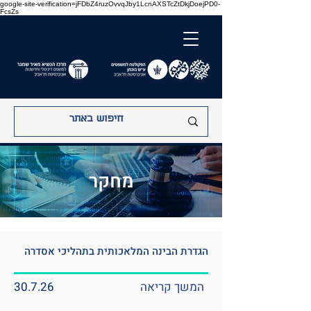
google-site-verification=jFDbZ4ruzOvvqJby1LcnAXSTcZtDkjDoejPD0-
FcsZs
מחקר
הגדרת הבינה המלאכותית בתהליכי אסדרה
המשך קריאה
30.7.26