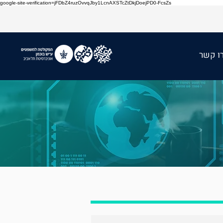
google-site-verification=jFDbZ4ruzOvvqJby1LcnAXSTcZtDkjDoejPD0-FcsZs
ו קשר