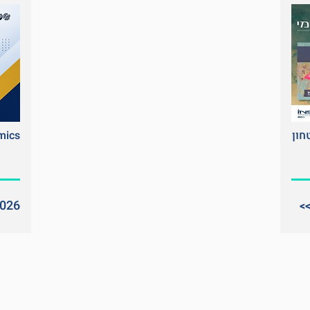
חון
mics
2026