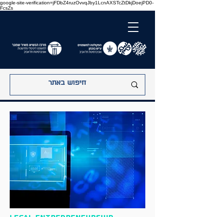
google-site-verification=jFDbZ4ruzOvvqJby1LcnAXSTcZtDkjDoejPD0-
FcsZs