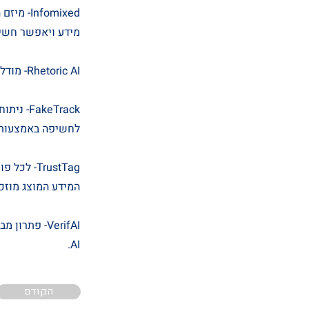
fomixed
מידע ויאפשר חשיב
Rhetoric AI- מודל שפתי (LM) אשר מבין ומייצר טיעונים משכנעים לאפיון מיסאינפורמציה.
keTrack
לחשיפה באמצעות כלי
TrustTag
המידע המוצג מוזכר
VerifAI- פ
AI.
הקודם