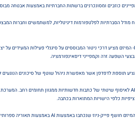
Hum- פיתוח מודל הסברתיות לפלטפורמות דיגיטליות, למשתמשים וחברות המבצ
InfluenceBlocker- המיזם מציע דרכי ניטור המבוססים על סיגנלי פעילות המעידים ע
צעי השפעה זרה וקמפייני דיסאינפורמציה.
Relaible- מערכת AI לאיסוף שיטתי של כתבות חדשותיות ממגוון תחומים רחב. המער
יפיות כלפי הישויות המתוארות בכתבה.
ECHO-VERITAS- המיזם חושף פייק-ניוז שנכתבו באמצעות AI באמצ