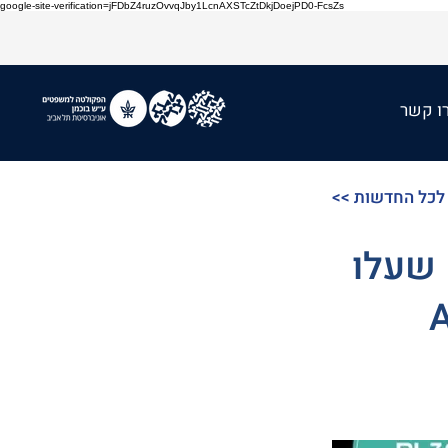
google-site-verification=jFDbZ4ruzOvvqJby1LcnAXSTcZtDkjDoejPD0-FcsZs
ו קשר
רה לכל החדשות
 שעלו
ות: לדמוקרטיה AI