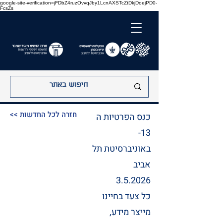
google-site-verification=jFDbZ4ruzOvvqJby1LcnAXSTcZtDkjDoejPD0-
FcsZs
<< חזרה לכל החדשות
כנס הפרטיות ה
13-
באוניברסיטת תל
אביב
3.5.2026
כל צעד בחיינו
מייצר מידע,