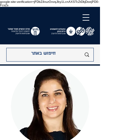
google-site-verification=jFDbZ4ruzOvvqJby1LcnAXSTcZtDkjDoejPD0-
FcsZs