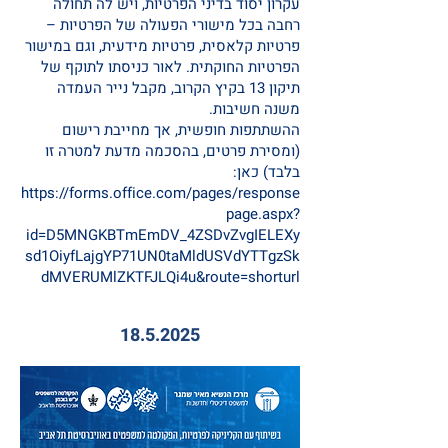
עקרון יסוד בדיני הפרטיות, ויש לה תחולה
רחבה בכל מישורי הפעולה של הפרטיות –
פרטיות קלאסית, פרטיות מידעית, וגם במישור
הפרטיות החוקתית. לאור כניסתו לתוקף של
תיקון 13 בקיץ הקרוב, מקבל נייר העמדה
משנה חשיבות.
ההשתתפות חופשית, אך מחייבת רישום
(ומסירת פרטים, בהסכמה מדעת למטרה זו
בלבד) כאן:
https://forms.office.com/pages/response
page.aspx?
id=D5MNGKBTmEmDV_4ZSDvZvgIELEXy
sd1OiyfLajgYP71UN0taMldUSVdYTTgzSk
dMVERUMlZKTFJLQi4u&route=shorturl
18.5.2025