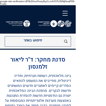
google-site-verification=jFDbZ4ruzOvvqJby1LcnAXSTcZtDkjDoejPD0-
FcsZs
סדנת מחקר: ד"ר ליאור
זלמנסון
בינה מלאכותית, רשתות חברתיות, ומדיה
דיגיטלית, מחייבים את המשפט להתאים
הסדרים קיימים לאתגרים חדשים המשתנים
חדשות לבקרים. מהפכת הבינה המלאכותית
יוצרת גם הזדמנויות חדשות להסדרת התנהגות
באמצעות מערכות אלגוריתמיות המבוססות על
למידה מנתונים. הדבר מחזק את הצורך בפיתוח